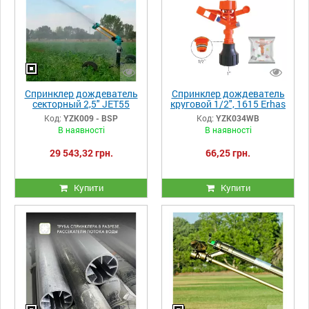
Спринклер дождеватель
Спринклер дождеватель
секторный 2,5" JET55
круговой 1/2", 1615 Erhas
Yuzuak
Код:
YZK009 - BSP
Код:
YZK034WB
В наявності
В наявності
29 543,32 грн.
66,25 грн.
Купити
Купити