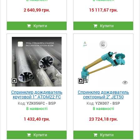
2 640,99 грн.
15 117,67 грн.
Купити
Купити
Спринклер дождеватель
Спринклер дождеватель
круговой 1" ATOM22 FC
секторный 2" JET50
бронзовый фиксатор
Yuzuak
Код:
YZK056FC - BSP
Код:
YZK007 - BSP
В наявності
В наявності
1 432,40 грн.
23 724,18 грн.
Купити
Купити