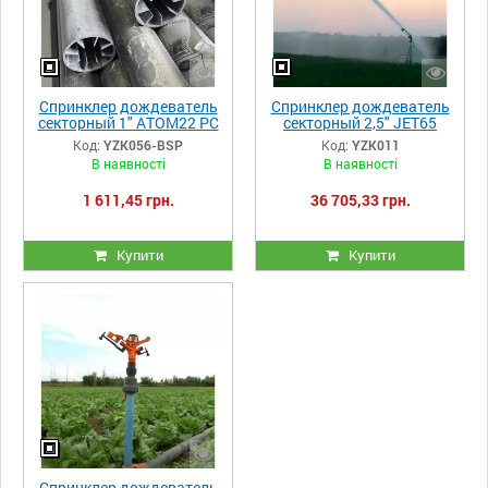
Спринклер дождеватель
Спринклер дождеватель
секторный 1" ATOM22 PC
секторный 2,5" JET65
бронзовый фиксатор
Yuzuak
Код:
YZK056-BSP
Код:
YZK011
В наявності
В наявності
1 611,45 грн.
36 705,33 грн.
Купити
Купити
Спринклер дождеватель