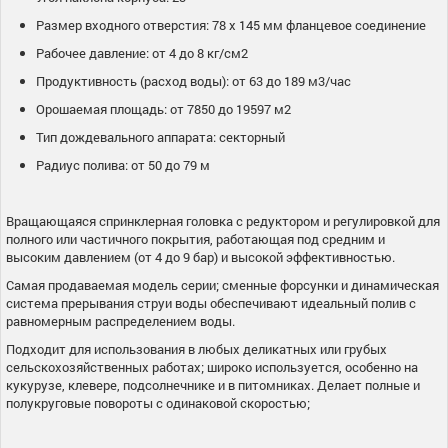
Размер входного отверстия: 78 х 145 мм фланцевое соединение
Рабочее давление: от 4 до 8 кг/см2
Продуктивность (расход воды): от 63 до 189 м3/час
Орошаемая площадь: от 7850 до 19597 м2
Тип дождевального аппарата: секторный
Радиус полива: от 50 до 79 м
Вращающаяся спринклерная головка с редуктором и регулировкой для
полного или частичного покрытия, работающая под средним и
высоким давлением (от 4 до 9 бар) и высокой эффективностью.
Самая продаваемая модель серии; сменные форсунки и динамическая
система прерывания струи воды обеспечивают идеальный полив с
равномерным распределением воды.
Подходит для использования в любых деликатных или грубых
сельскохозяйственных работах; широко используется, особенно на
кукурузе, клевере, подсолнечнике и в питомниках. Делает полные и
полукруговые повороты с одинаковой скоростью;