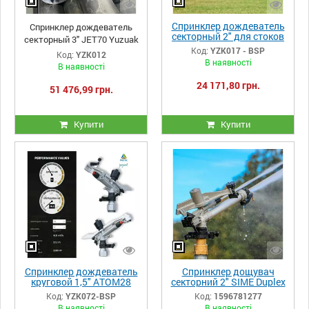
Спринклер дождеватель
Спринклер дождеватель
секторный 2" для стоков
секторный 3" JET70 Yuzuak
и грязной воды JET50Т
Код:
YZK017 - BSP
Код:
YZK012
Yuzuak
В наявності
В наявності
24 171,80 грн.
51 476,99 грн.
Купити
Купити
Спринклер дождеватель
Спринклер дощувач
круговой 1,5" ATOM28
секторний 2" SIME Duplex
ECO FC Yuzuak
Код:
YZK072-BSP
Код:
1596781277
В наявності
В наявності