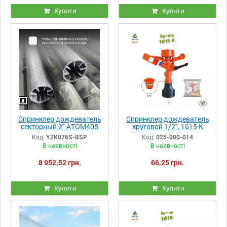
Купити
Купити
Спринклер дождеватель
Спринклер дождеватель
секторный 2" ATOM40S
круговой 1/2", 1615 K
Yuzuak
Erhas
Код:
YZK076S-BSP
Код:
025-000-014
В наявності
В наявності
8 952,52 грн.
66,25 грн.
Купити
Купити