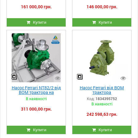
трактора потужністю від
трактора потужністю від
161 000,00 грн.
146 000,00 грн.
32 до 49 к.с.,
15 до 19 к.с.,
продуктивність 1000-
продуктивність 600-
2000л/хв
1000л/хв
Купити
Купити
Насос Ferrari NT82/2 від
Насос Ferrari від ВОМ
ВОМ трактора на
трактора
оцинкованій рамі,
В наявності
Код:
1834395752
підключаються до
В наявності
трактора потужністю від
311 000,00 грн.
49 до 68 к.с.,
242 598,63 грн.
продуктивність 1000-
1750л/хв
Купити
Купити