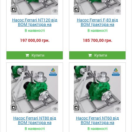
Насос Ferrari NT120 від
Насос Ferrari F-83 від
ВОМ трактора на
ВОМ трактора на
оцинкованій рамі,
оцинкованій рамі,
В наявності
В наявності
підключаються до
підключаються до
трактора потужністю від
трактора потужністю від
197 000,00 грн.
185 700,00 грн.
31 до 90 к.с.,
22 до 52 к.с.,
продуктивність 800-
продуктивність 500-
2400л/хв
1500л/хв
Купити
Купити
Насос Ferrari NT80 від
Насос Ferrari NT60 від
ВОМ трактора на
ВОМ трактора на
оцинкованій рамі,
оцинкованій рамі,
В наявності
В наявності
підключаються до
підключаються до