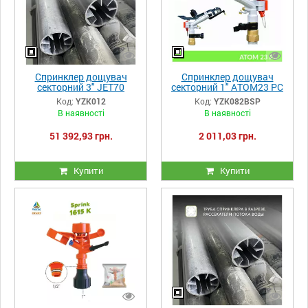
Спринклер дощувач
Спринклер дощувач
секторний 3" JET70
секторний 1" ATOM23 PC
Yuzuak
бронзовий фіксатор
Код:
YZK012
Код:
YZK082BSP
В наявності
В наявності
51 392,93 грн.
2 011,03 грн.
Купити
Купити