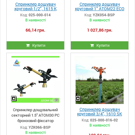
Спринклер дощувач
Спринклер дощувач
круговий 1/2", 1615 K
круговий 1" ATOM22 ECO
Erhas
FC пластиковий фіксатор
Код:
025-000-014
Код:
YZK054-BSP
В наявності
В наявності
66,14 грн.
1 027,86 грн.
Купити
Купити
Спринклер дощувач
Спринклер дощувальний
круговий 3/4", 1610 SK
секторний 1.5" ATOM30 PC
Erhas
Код:
025-000-016-02
бронзовий фіксатор
В наявності
Код:
YZK066-BSP
В наявності