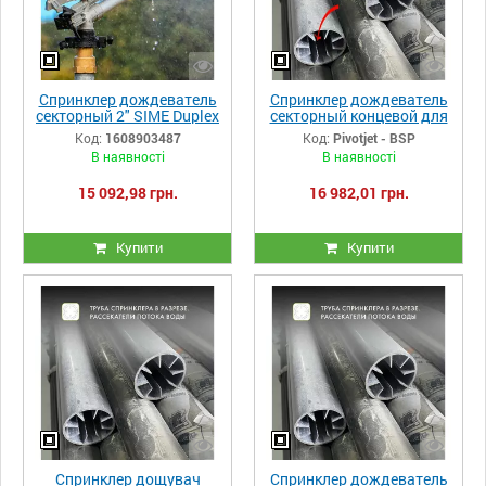
Спринклер дождеватель
Спринклер дождеватель
секторный 2" SIME Duplex
секторный концевой для
грязной воды
Код:
1608903487
Код:
Pivotjet - BSP
2" PIVOTJET Yuzuak
В наявності
В наявності
15 092,98 грн.
16 982,01 грн.
Купити
Купити
Спринклер дощувач
Спринклер дождеватель