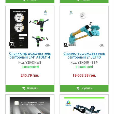
Спринклер дождеватель
Спринклер дождеватель
секторный 3/4" ATOM14
секторный 2" JET40
WWB Yuzuak
Yuzuak
Код:
YZK034WB
Код:
YZK005 - BSP
В наявності
В наявності
245,79 грн.
19 663,38 грн.
Купити
Купити