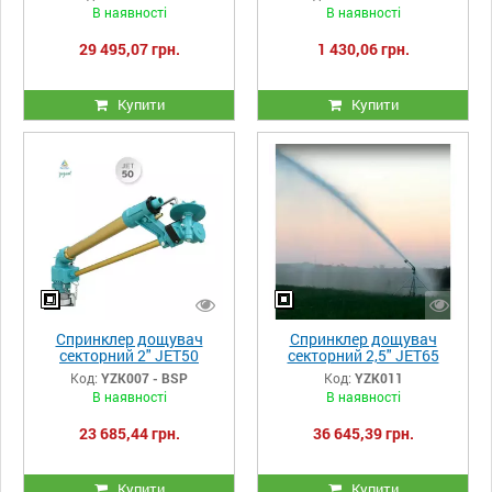
В наявності
В наявності
29 495,07 грн.
1 430,06 грн.
Купити
Купити
Спринклер дощувач
Спринклер дощувач
секторний 2" JET50
секторний 2,5" JET65
Yuzuak
Yuzuak
Код:
YZK007 - BSP
Код:
YZK011
В наявності
В наявності
23 685,44 грн.
36 645,39 грн.
Купити
Купити