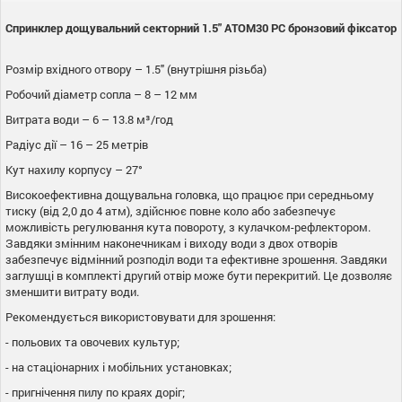
Спринклер дощувальний секторний 1.5" ATOM30 PC бронзовий фіксатор
Розмір вхідного отвору – 1.5" (внутрішня різьба)
Робочий діаметр сопла – 8 – 12 мм
Витрата води – 6 – 13.8 м³/год
Радіус дії – 16 – 25 метрів
Кут нахилу корпусу – 27°
Високоефективна дощувальна головка, що працює при середньому
тиску (від 2,0 до 4 атм), здійснює повне коло або забезпечує
можливість регулювання кута повороту, з кулачком-рефлектором.
Завдяки змінним наконечникам і виходу води з двох отворів
забезпечує відмінний розподіл води та ефективне зрошення. Завдяки
заглушці в комплекті другий отвір може бути перекритий. Це дозволяє
зменшити витрату води.
Рекомендується використовувати для зрошення:
- польових та овочевих культур;
- на стаціонарних і мобільних установках;
- пригнічення пилу по краях доріг;