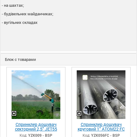
- на шахтах;
- будівельних майданчиках;
- вугільних складах
Блок с товарами
Спринклер дощувач
Спринклер дощувач
секторний 2,5" JET55
круговий 1" ATOM22 FC
Yuzuak
бронзовий фіксатор
Код:
YZK009 - BSP
Код:
YZK056FC - BSP