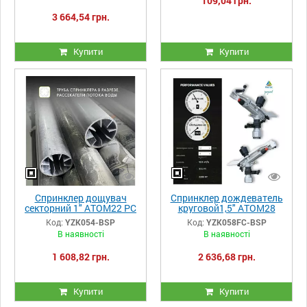
109,04 грн.
3 664,54 грн.
Купити
Купити
Спринклер дощувач
Спринклер дождеватель
секторний 1" ATOM22 PC
круговой1,5" ATOM28
бронзовый фиксатор
ECO FC Yuzuak
Код:
YZK054-BSP
Код:
YZK058FC-BSP
В наявності
В наявності
1 608,82 грн.
2 636,68 грн.
Купити
Купити