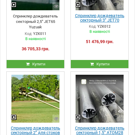
Спринклер дождеватель
Спринклер дождеватель
секторный 3" JET70
секторный 2,5" JET65
Yuzuak
Код:
YZK012
Yuzuak
В наявності
Код:
YZK011
В наявності
51 476,99 грн.
36 705,33 грн.
Купити
Купити
Спринклер дождеватель
Спринклер дождеватель
секторный 2" для стоков
секторный 1,5" ATOM28