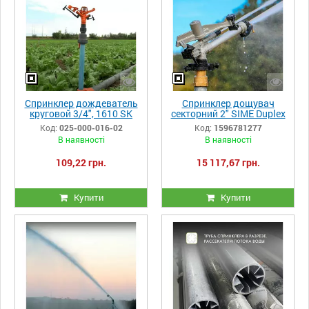
Спринклер дождеватель
Спринклер дощувач
круговой 3/4", 1610 SK
секторний 2" SIME Duplex
Erhas
Код:
025-000-016-02
Код:
1596781277
В наявності
В наявності
109,22 грн.
15 117,67 грн.
Купити
Купити