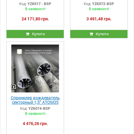
и грязной воды JET50Т
Yuzuak латунный
Код:
YZK017 - BSP
Код:
YZK072-BSP
Yuzuak
фиксатор
В наявності
В наявності
24 171,80 грн.
3 491,48 грн.
Купити
Купити
Спринклер дождеватель
секторный 1,5" ATOM35
Yuzuak латунный
Код:
YZK074-BSP
фиксатор
В наявності
4 476,26 грн.