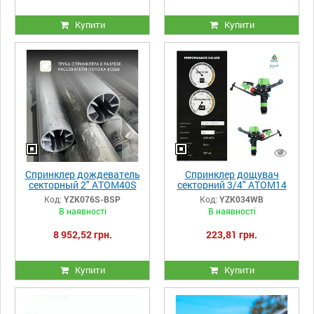
Купити
Купити
Спринклер дождеватель
Спринклер дощувач
секторный 2" ATOM40S
секторний 3/4" ATOM14
Yuzuak
WWB Yuzuak
Код:
YZK076S-BSP
Код:
YZK034WB
В наявності
В наявності
8 952,52 грн.
223,81 грн.
Купити
Купити