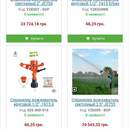
секторный 2" JET50
круговой 1/2", 1615 Erhas
Yuzuak
Код:
YZK007 - BSP
Код:
YZK034WB
В наявності
В наявності
23 724,18 грн.
66,25 грн.
Купити
Купити
Спринклер дождеватель
Спринклер дождеватель
круговой 1/2", 1615 K
секторный 2,5" JET55
Erhas
Yuzuak
Код:
025-000-014
Код:
YZK009 - BSP
В наявності
В наявності
66,25 грн.
29 543,32 грн.