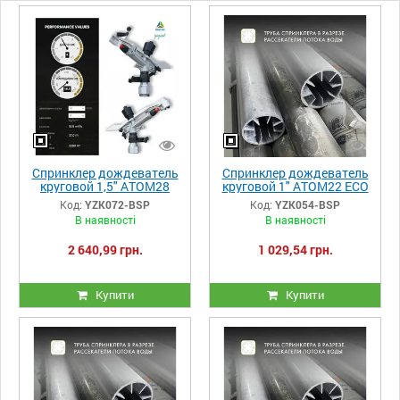
Спринклер дождеватель
Спринклер дождеватель
круговой 1,5" ATOM28
круговой 1" ATOM22 ECO
ECO FC Yuzuak
FC пластиковый
Код:
YZK072-BSP
Код:
YZK054-BSP
фиксатор
В наявності
В наявності
2 640,99 грн.
1 029,54 грн.
Купити
Купити