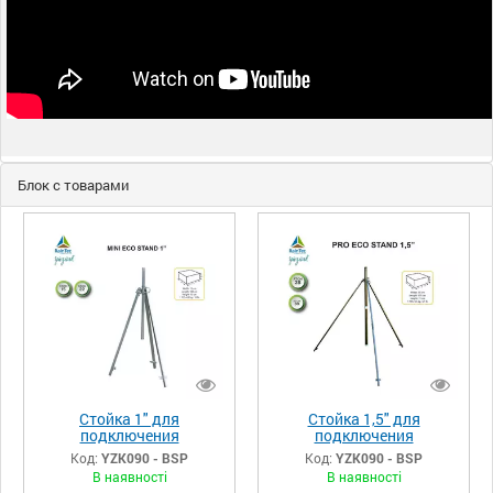
Блок с товарами
Стойка 1" для
Стойка 1,5" для
подключения
подключения
дождевального
дождевального
Код:
YZK090 - BSP
Код:
YZK090 - BSP
аппарата, спринклера на
аппарата, спринклера на
В наявності
В наявності
трёх опорах
трёх опорах