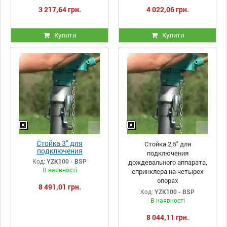
3 217,64 грн.
4 022,06 грн.
Купити
Купити
Стойка 3" для
Стойка 2,5" для
подключения
подключения
дождевального
Код:
YZK100 - BSP
дождевального аппарата,
аппарата, спринклера на
В наявності
спринклера на четырех
четырех опорах
опорах
8 491,01 грн.
Код:
YZK100 - BSP
В наявності
8 044,11 грн.