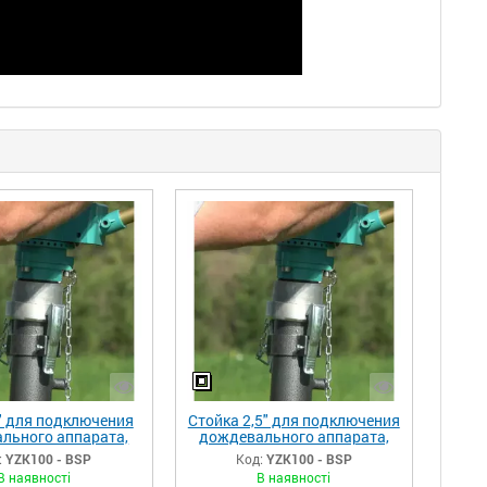
" для подключения
Стойка 2,5" для подключения
льного аппарата,
дождевального аппарата,
лера на четырех
спринклера на четырех
:
YZK100 - BSP
Код:
YZK100 - BSP
опорах
опорах
В наявності
В наявності