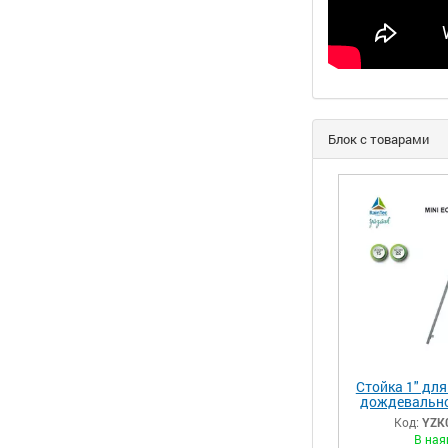
Блок с товарами
Стойка 1" дл
дождевально
спринклера н
Код:
YZK
В ная