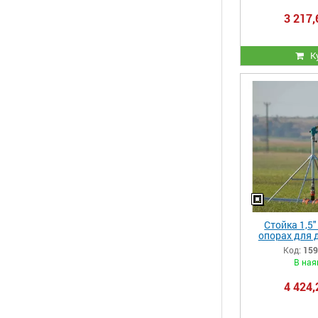
3 217,
К
Стойка 1,5"
опорах для 
(сприн
Код:
159
В ная
4 424,