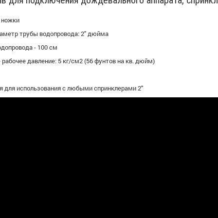
ив для подключения дождевального аппарата, спринкл
 ножки
аметр трубы водопровода: 2" дюйма
допровода - 100 см
рабочее давление: 5 кг/см2 (56 фунтов на кв. дюйм)
 для использования с любыми спринклерами 2"