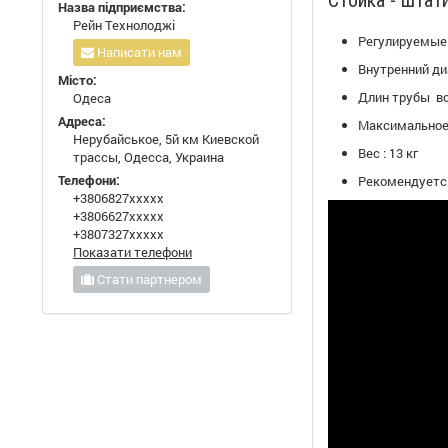
Стойка - штат
Назва підприємства:
Рейн Технолоджі
Регулируемые
Написати нам
Внутренний ди
Місто:
Длин трубы во
Одеса
Адреса:
Максимальное 
Нерубайськое, 5й км Киевской
Вес : 13 кг
трассы, Одесса, Украина
Телефони:
Рекомендуется
+3806827xxxxx
+3806627xxxxx
+3807327xxxxx
Показати телефони
Стати партнером