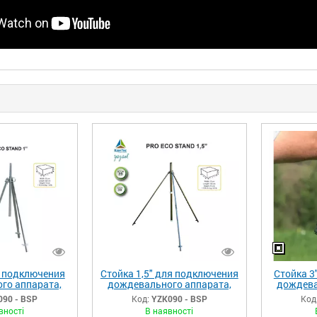
я подключения
Стойка 1,5" для подключения
Стойка 3
го аппарата,
дождевального аппарата,
дождева
а трёх опорах
спринклера на трёх опорах
спринк
090 - BSP
Код:
YZK090 - BSP
Код
вності
В наявності