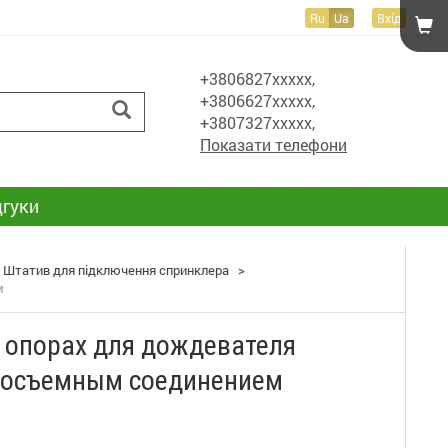
Ru
Ua
Вхід
+3806827xxxxx,
+3806627xxxxx,
+3807327xxxxx,
Показати телефони
дгуки
Штатив для підключення спринклера
>
м
х опорах для дождевателя
тросъемным соединением