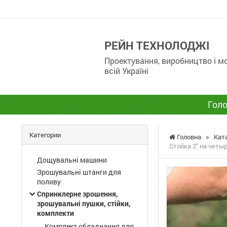
РЕЙН ТЕХНОЛОДЖІ
Проектування, виробництво і 
всій Україні
Голо
Категории
Головна
>
Кат
Стойка 2" на чет
Дощувальні машини
Зрошувальні штанги для
поливу
Спринклерне зрошення,
зрошувальні пушки, стійки,
комплекти
Комплект обладнання для