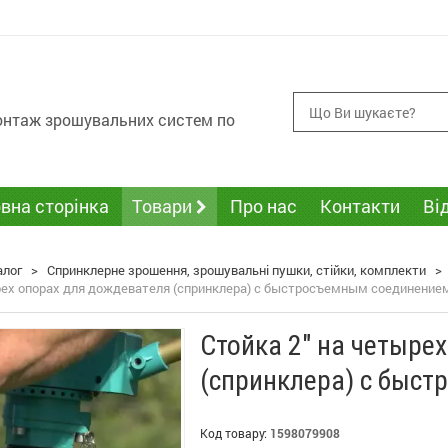
монтаж зрошувальних систем по
вна сторінка
Товари
Про нас
Контакти
Ві
алог
>
Спринклерне зрошення, зрошувальні пушки, стійки, комплекти
>
ырех опорах для дождевателя (спринклера) с быстросъемным соединение
Стойка 2" на четыре
(спринклера) с быс
Код товару:
1598079908