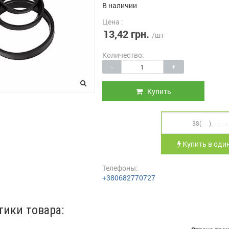
В наличии
Цена :
13,42 грн.
/шт
Количество:
-
+
Купить
Купить в один
Телефоны:
+380682770727
тики товара: