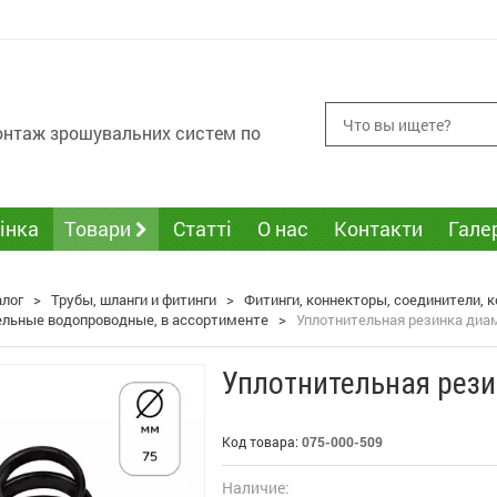
монтаж зрошувальних систем по
інка
Товари
Статті
О нас
Контакти
Гале
алог
>
Трубы, шланги и фитинги
>
Фитинги, коннекторы, соединители,
ельные водопроводные, в ассортименте
>
Уплотнительная резинка диа
Уплотнительная рез
Код товара:
075-000-509
Наличие: