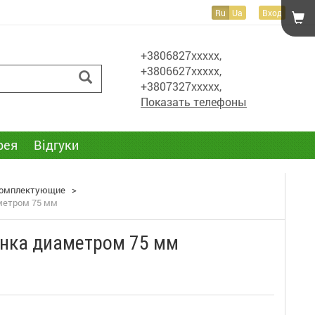
Ru
Ua
Вход
+3806827xxxxx,
+3806627xxxxx,
+3807327xxxxx,
Показать телефоны
рея
Відгуки
 комплектующие
>
метром 75 мм
инка диаметром 75 мм