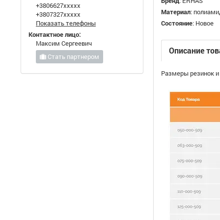
Бренд
:
ERHAS
+3806627xxxxx
Материал
:
полиами
+3807327xxxxx
Показать телефоны
Состояние
:
Новое
Контактное лицо:
Максим Сергеевич
Описание тов
Стать партнером
Размеры резинок и