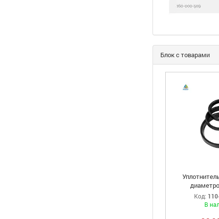
Блок с товарами
Уплотнитель
диаметро
Код:
110
В на