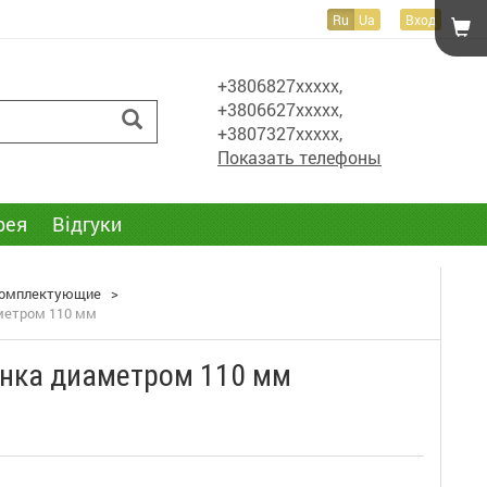
Ru
Ua
Вход
+3806827xxxxx,
+3806627xxxxx,
+3807327xxxxx,
Показать телефоны
рея
Відгуки
 комплектующие
>
метром 110 мм
инка диаметром 110 мм