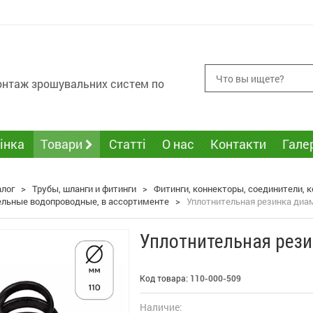
монтаж зрошувальних систем по
інка
Товари
Статті
О нас
Контакти
Гале
алог
>
Трубы, шланги и фитинги
>
Фитинги, коннекторы, соединители,
ельные водопроводные, в ассортименте
>
Уплотнительная резинка диа
Уплотнительная рез
Код товара:
110-000-509
Наличие: