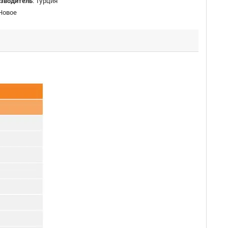
изводитель
:
Турция
Новое