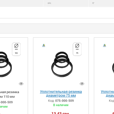
Уплотнительная резинка
Уплотн
ная резинка
диаметром 75 мм
диам
м 110 мм
Код:
075-000-509
Код
-000-509
В наличии
личии
13,43 грн.