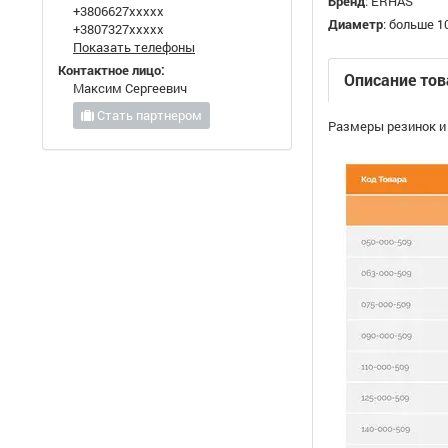
Бренд
:
ERHAS
+3806627xxxxx
Диаметр
:
больше 1
+3807327xxxxx
Показать телефоны
Контактное лицо:
Описание тов
Максим Сергеевич
Стать партнером
Размеры резинок и