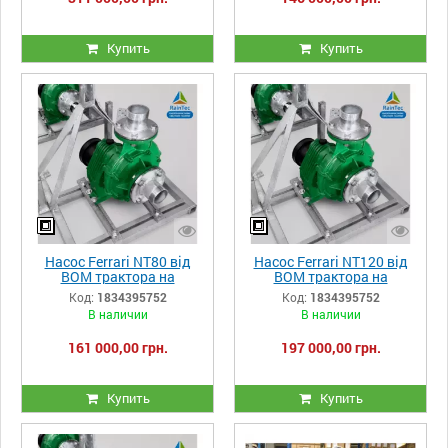
продуктивність 1000-
продуктивність 600-
1750л/хв
1000л/хв
Купить
Купить
Насос Ferrari NT80 від
Насос Ferrari NT120 від
ВОМ трактора на
ВОМ трактора на
оцинкованій рамі,
оцинкованій рамі,
Код:
1834395752
Код:
1834395752
підключаються до
підключаються до
В наличии
В наличии
трактора потужністю від
трактора потужністю від
32 до 49 к.с.,
31 до 90 к.с.,
161 000,00 грн.
197 000,00 грн.
продуктивність 1000-
продуктивність 800-
2000л/хв
2400л/хв
Купить
Купить