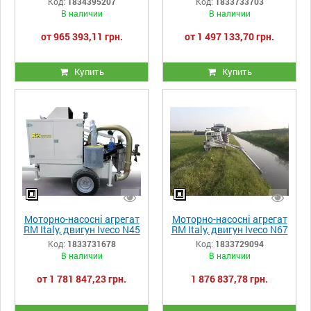
Код:
1834395207
Код:
1833733703
насоса Rovatti F43
Mg 100/2 HT - 126 к.с. (93
В наличии
В наличии
K100H/2
kWt)
от 965 393,11 грн.
от 1 497 133,70 грн.
Купить
Купить
Моторно-насосні агрегат
Моторно-насосні агрегат
RM Italy, двигун Iveco N45
RM Italy, двигун Iveco N67
TM2A, насос Sider
TM4, насос Sider
Код:
1833731678
Код:
1833729094
Meccanica F3 AP 125-175
Meccanica F3 AP 125-175
В наличии
В наличии
B/3 - 145 к.с.
B/3 - 254 к.с.
от 1 781 847,23 грн.
1 876 837,78 грн.