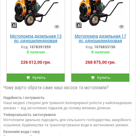
Мотопомпа дизельная 13
Мотопомпа дизельная 17
лс, одноцилиндровая
лс, одноцилиндровая
передвижная 4 LD 640 LY-
передвижная 4LD 820 LY-
Код:
1678391959
Код:
1676833156
3 Anadolu Motor
3 Anadolu Motor
В наличии
В наличии
226 012,00 грн.
268 875,00 грн.
Купить
Купить
Чому варто обрати саме наші насоси та мотопомпи?
Надійність і потужність
Наші моделі створені для тривалої безперервної роботи у найскладніших
умовах — від затоплених підвалів до поливу великих ділянок.
Універсальність застосування
Мотопомпи ідеально підходять для сільського господарства, аварійного
осушення, будівництва та транспортування води в автономних умовах.
Економія води і часу