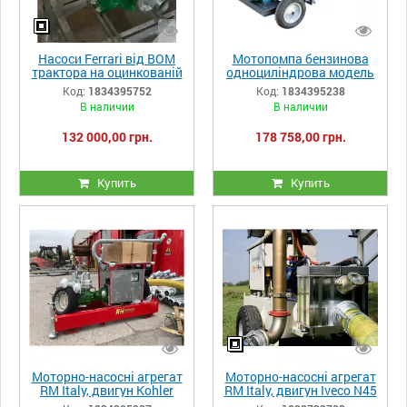
Насоси Ferrari від ВОМ
Мотопомпа бензинова
трактора на оцинкованій
одноциліндрова модель
рамі, підключаються до
20G - 325/15 - 20 к.с. (14,7
Код:
1834395752
Код:
1834395238
трактора потужністю від
kWt)
В наличии
В наличии
18 до 180 к.с. (13-130
кВт), ВВП 540-1100 об/хв.
132 000,00 грн.
178 758,00 грн.
Купить
Купить
Моторно-насосні агрегат
Моторно-насосні агрегат
RM Italy, двигун Kohler
RM Italy, двигун Iveco N45
2504M 4 циліндра HP 46 і
MSTX, насос Caprari MEC