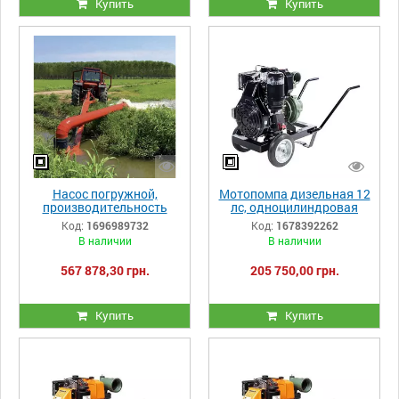
Купить
Купить
Насос погружной,
Мотопомпа дизельная 12
производительность
лс, одноцилиндровая
1800 куб/час,
передвижная 3 LD 510 LY-
Код:
1696989732
Код:
1678392262
мобильный, прицепной к
3 Anadolu Motor
В наличии
В наличии
трактору, модель ATN 40,
VENERONI
567 878,30 грн.
205 750,00 грн.
Купить
Купить