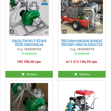
Насос Ferrari F-83 від
Моторно-насосні агрегат
ВОМ трактора на
RM Italy, двигун Iveco F32
оцинкованій рамі,
MNSX 01 і насоса Rovatti
Код:
1834395752
Код:
1834395774
підключаються до
F33 K100H/3 - 83 к.с.
В наличии
В наличии
трактора потужністю від
(61kWt)
22 до 52 к.с.,
185 700,00 грн.
от 1 213 194,55 грн.
продуктивність 500-
1500л/хв
Купить
Купить