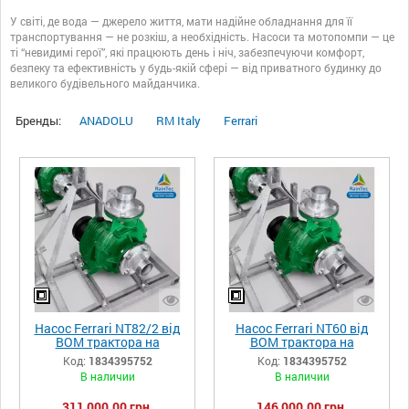
У світі, де вода — джерело життя, мати надійне обладнання для її
транспортування — не розкіш, а необхідність. Насоси та мотопомпи — це
ті “невидимі герої”, які працюють день і ніч, забезпечуючи комфорт,
безпеку та ефективність у будь-якій сфері — від приватного будинку до
великого будівельного майданчика.
Бренды:
ANADOLU
RM Italy
Ferrari
Насос Ferrari NT82/2 від
Насос Ferrari NT60 від
ВОМ трактора на
ВОМ трактора на
оцинкованій рамі,
оцинкованій рамі,
Код:
1834395752
Код:
1834395752
підключаються до
підключаються до
В наличии
В наличии
трактора потужністю від
трактора потужністю від
49 до 68 к.с.,
15 до 19 к.с.,
311 000,00 грн.
146 000,00 грн.