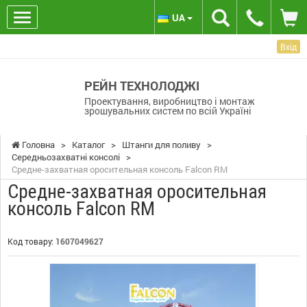
UA
Вхід
РЕЙН ТЕХНОЛОДЖІ
Проектування, виробництво і монтаж
зрошувальних систем по всій Україні
Головна
>
Каталог
>
Штанги для поливу
>
Середньозахватні консолі
>
Средне-захватная оросительная консоль Falcon RM
Средне-захватная оросительная
консоль Falcon RM
Код товару:
1607049627