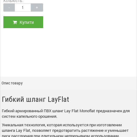
Кількість:
-
+
Купити
Опис товару
Гибкий шланг LayFlat
Гибкий армированный ПВХ шланг Lay Flat Monoflat предназначен для
систем капельного орошения.
Уникальная технология, которая используется при изготовлении
шланга Lay Flat, позволяет предотвратить растяжение и уменьшает
риск расслоения при длительном непрерывном использовании.