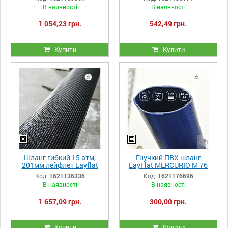
перекачки шлама и
В наявності
В наявності
удобрений Longma NBR
1 054,23 грн.
542,49 грн.
Купити
Купити
Шланг гибкий 15 атм,
Гнучкий ПВХ шланг
201мм лейфлет Layflat
LayFlat MERCURIO M 76
высоконапорный для
мм, 7 атм
Код:
1621136336
Код:
1621176696
перекачки шлама и
В наявності
В наявності
удобрений Longma NBR
1 657,09 грн.
300,00 грн.
Купити
Купити