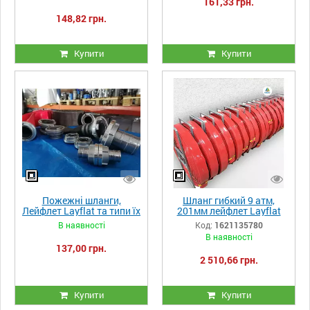
161,33 грн.
148,82 грн.
Купити
Купити
Пожежні шланги,
Шланг гибкий 9 атм,
Лейфлет Layflat та типи їх
201мм лейфлет Layflat
з'єднання, Storz vs ГР
высоконапорный для
В наявності
Код:
1621135780
навоза и дождевальных
В наявності
машин ManureFlow
137,00 грн.
2 510,66 грн.
Купити
Купити