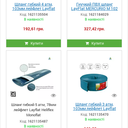
Шланг гибкий 4 атм,
Гнучкий ПВХ шланг
103мм лейфлет Layflat
LayFlat MERCURIO M 102
Heliflex Monoflat
мм, 7 атм
Код:
1621135504
Код:
1621184029
В наявності
В наявності
192,61 грн.
327,42 грн.
Купити
Купити
Шланг гибкий 3 атм,
Шланг гибкий 5 атм, 78мм
103мм лейфлет Layflat
лейфлет Layflat Heliflex
Heliflex Monoflat
Код:
1621135470
Monoflat
В наявності
Код:
1621135487
В наявності