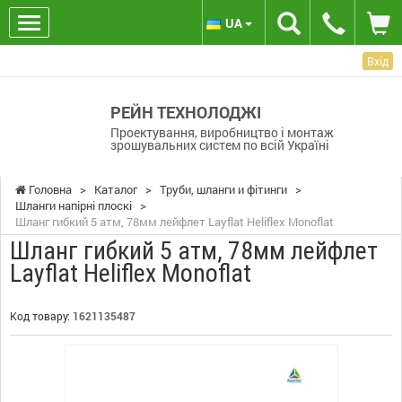
UA
Вхід
РЕЙН ТЕХНОЛОДЖІ
Проектування, виробництво і монтаж
зрошувальних систем по всій Україні
Головна
>
Каталог
>
Труби, шланги и фітинги
>
Шланги напірні плоскі
>
Шланг гибкий 5 атм, 78мм лейфлет Layflat Heliflex Monoflat
Шланг гибкий 5 атм, 78мм лейфлет
Layflat Heliflex Monoflat
Код товару:
1621135487