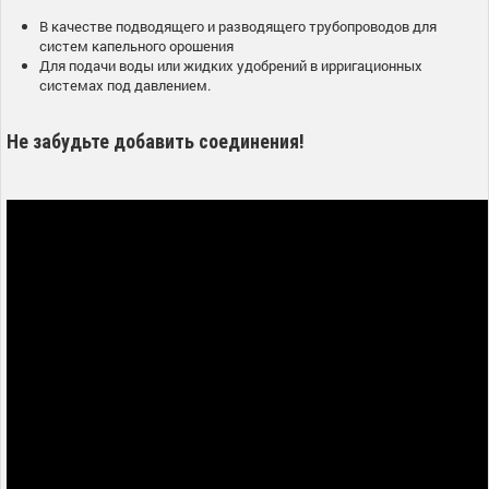
В качестве подводящего и разводящего трубопроводов для
систем капельного орошения
Для подачи воды или жидких удобрений в ирригационных
системах под давлением.
Не забудьте добавить соединения!