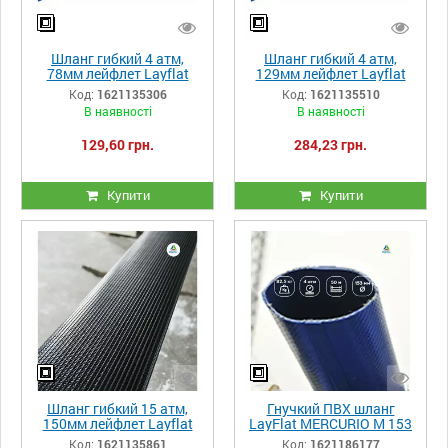
Шланг гибкий 4 атм,
Шланг гибкий 4 атм,
78мм лейфлет Layflat
129мм лейфлет Layflat
Heliflex Monoflat
Heliflex Monoflat
Код:
1621135306
Код:
1621135510
В наявності
В наявності
129,60 грн.
284,23 грн.
Купити
Купити
Шланг гибкий 15 атм,
Гнучкий ПВХ шланг
150мм лейфлет Layflat
LayFlat MERCURIO M 153
высоконапорный для
мм, 4 атм
Код:
1621135861
Код:
1621186177