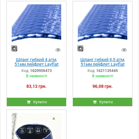
Шланг гибкий 4 атм,
Шланг гибкий 6,5 атм,
51мм лейфлет Layflat
51мм лейфлет Layflat
Heliflex Monoflat
Heliflex Monoflat
Код:
1620956473
Код:
1621135445
В наявності
В наявності
83,12 грн.
96,08 грн.
Купити
Купити