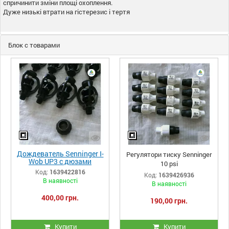
спричинити зміни площі охоплення.
Дуже низькі втрати на гістерезис і тертя
Блок с товарами
Дождеватель Senninger I-
Регулятори тиску Senninger
Wob UP3 с дюзами
10 psi
Код:
1639422816
Код:
1639426936
В наявності
В наявності
400,00 грн.
190,00 грн.
Купити
Купити