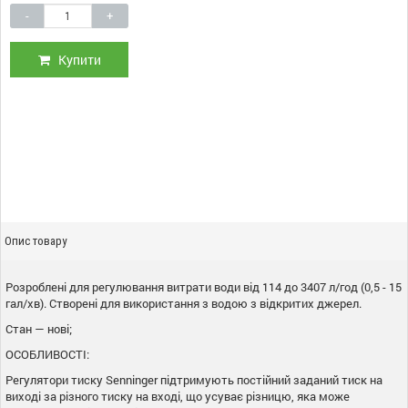
-
+
Купити
Опис товару
Розроблені для регулювання витрати води від 114 до 3407 л/год (0,5 - 15
гал/хв). Створені для використання з водою з відкритих джерел.
Стан — нові;
ОСОБЛИВОСТІ:
Регулятори тиску Senninger підтримують постійний заданий тиск на
виході за різного тиску на вході, що усуває різницю, яка може