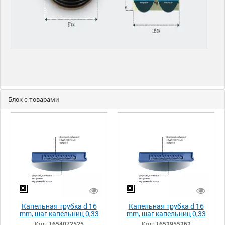
Блок с товарами
Капельная трубка d 16
Капельная трубка d 16
mm, шаг капельниц 0,33
mm, шаг капельниц 0,33
м, толщина 0,20 мм,
м, толщина 0,15 мм,
Код:
1654072525
Код:
1653955262