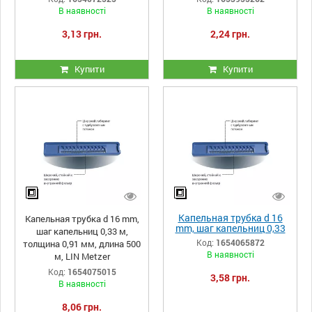
длина 2500 м, LIN Metzer
длина 3000 м, LIN Metzer
В наявності
В наявності
3,13 грн.
2,24 грн.
Купити
Купити
Капельная трубка d 16
Капельная трубка d 16 mm,
mm, шаг капельниц 0,33
шаг капельниц 0,33 м,
м, толщина 0,25 мм,
Код:
1654065872
толщина 0,91 мм, длина 500
длина 1600 м, LIN Metzer
В наявності
м, LIN Metzer
Код:
1654075015
3,58 грн.
В наявності
8,06 грн.