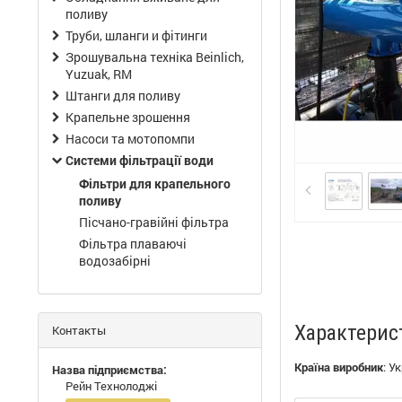
поливу
Труби, шланги и фітинги
Зрошувальна техніка Beinlich,
Yuzuak, RM
Штанги для поливу
Крапельне зрошення
Насоси та мотопомпи
Системи фільтрації води
Фільтри для крапельного
поливу
Пісчано-гравійні фільтра
Фільтра плаваючі
водозабірні
Характерис
Контакты
Країна виробник
:
Ук
Назва підприємства:
Рейн Технолоджі