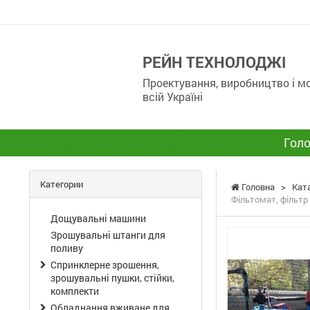
РЕЙН ТЕХНОЛОДЖІ
Проектування, виробництво і 
всій Україні
Голо
Категории
Головна
>
Кат
Фільтомат, фільтр
Дощувальні машини
Зрошувальні штанги для
поливу
Спринклерне зрошення,
зрошувальні пушки, стійки,
комплекти
Обладнання вживане для