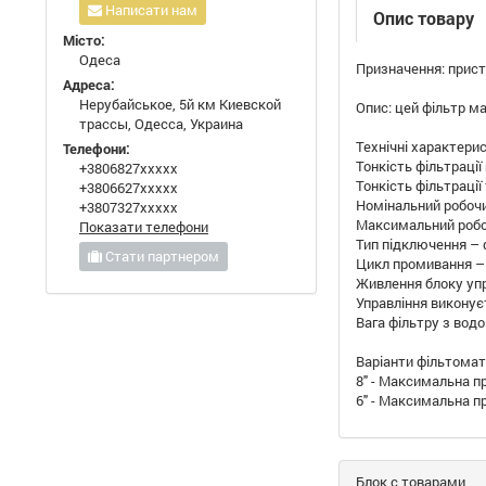
Написати нам
Опис товару
Місто:
Одеса
Призначення: прист
Адреса:
Нерубайськое, 5й км Киевской
Опис: цей фільтр м
трассы, Одесса, Украина
Технічні характери
Телефони:
Тонкість фільтрації
+3806827xxxxx
Тонкість фільтраці
+3806627xxxxx
Номінальний робочий
+3807327xxxxx
Максимальний робоч
Показати телефони
Тип підключення – ф
Стати партнером
Цикл промивання – 1
Живлення блоку упра
Управління виконує
Вага фільтру з водо
Варіанти фільтомат
8" - Максимальна п
6" - Максимальна п
Блок с товарами