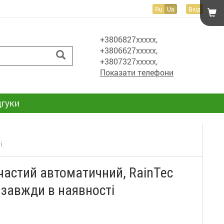
Ru
Ua
Вхід
+3806827xxxxx,
+3806627xxxxx,
+3807327xxxxx,
Показати телефони
дгуки
і
тчастий автоматичний, RainTec
 завжди в наявності