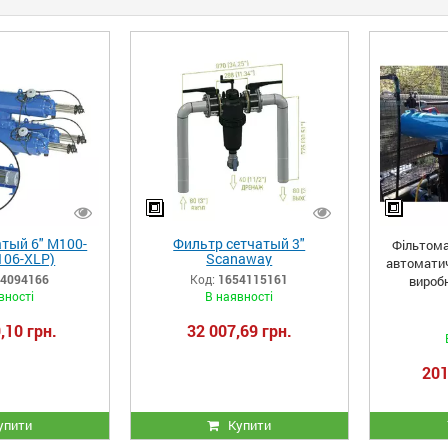
тый 6" M100-
Фильтр сетчатый 3"
Фільтома
106-XLP)
Scanaway
автоматич
ий Фильтомат
полуавтоматический Semi-
4094166
Код:
1654115161
вироб
 Amiad с
automatic Amiad
вності
В наявності
 управлением
,10 грн.
32 007,69 грн.
201
упити
Купити