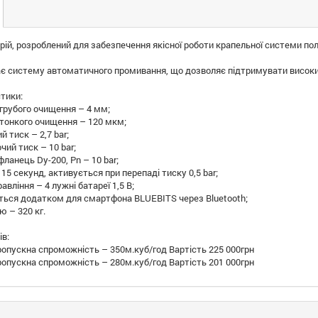
рій, розроблений для забезпечення якісної роботи крапельної системи пол
ає систему автоматичного промивання, що дозволяє підтримувати високий
стики:
 грубого очищення – 4 мм;
ї тонкого очищення – 120 мкм;
 тиск – 2,7 bar;
ий тиск – 10 bar;
ланець Dy-200, Pn – 10 bar;
5 секунд, активується при перепаді тиску 0,5 bar;
вління – 4 лужні батареї 1,5 В;
ться додатком для смартфона BLUEBITS через Bluetooth;
ю – 320 кг.
ів:
ропускна спроможність – 350м.куб/год Вартість 225 000грн
ропускна спроможність – 280м.куб/год Вартість 201 000грн