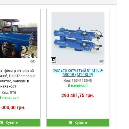
Фильтр сетчатый 8" M100-
т, фільтр сітчастий
6800B (M108LP)
ний, RainTec власне
автоматический Фильтомат
Код:
1654113045
ництво, завжди в
Filtomat Amiad с
В наявності
наявності
электронным управлением
Код:
RT6
290 481,75 грн.
В наявності
 000,00 грн.
Купити
Купити