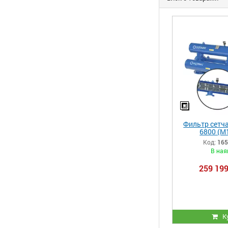
Фильтр сетча
6800 (M
автоматическ
Код:
165
Filtomat
В ная
электронным
259 199
К