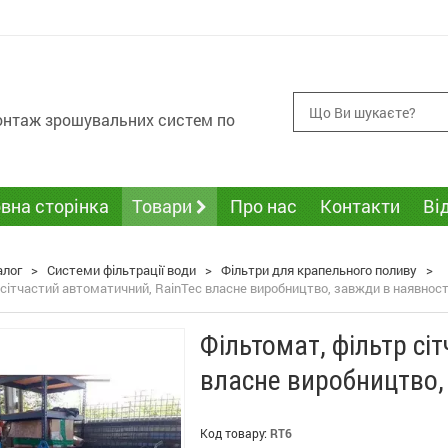
монтаж зрошувальних систем по
вна сторінка
Товари
Про нас
Контакти
Ві
алог
>
Системи фільтрації води
>
Фільтри для крапельного поливу
>
 сітчастий автоматичний, RainTec власне виробництво, завжди в наявност
Фільтомат, фільтр сі
власне виробництво,
Код товару:
RT6