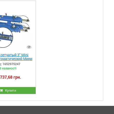
сетчатый 3" Mini
томатический Мини
igma Amiad
д:
1652975247
В наявності
 737,68 грн.
Купити