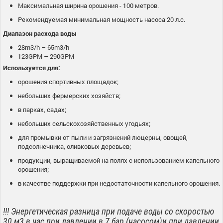
Максимальная ширина орошения - 100 метров.
Рекомендуемая минимальная мощность насоса 20 л.с.
Диапазон расхода воды
28m3/h – 65m3/h
123GPM – 290GPM
Используется для:
орошения спортивных площадок;
небольших фермерских хозяйств;
в парках, садах;
небольших сельскохозяйственных угодьях;
для промывки от пыли и загрязнений люцерны, овощей,
подсолнечника, оливковых деревьев;
продукции, выращиваемой на полях с использованием капельного
орошения;
в качестве поддержки при недостаточности капельного орошения.
!!! Энергетическая разница при подаче воды со скоростью
30 м3 в час при давлении в 7 бар (насосом)и при давлении