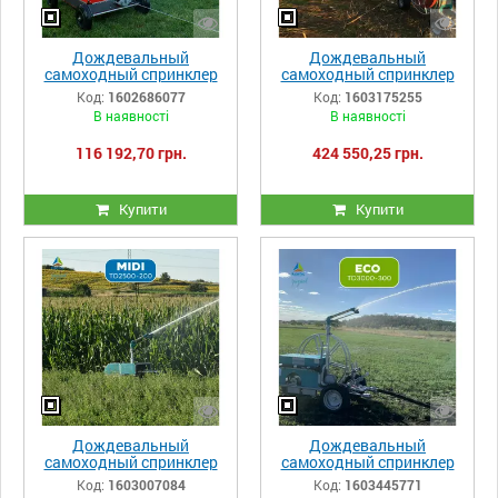
Дождевальный
Дождевальный
самоходный спринклер
самоходный спринклер
Irriforce Minix TD1000-100
Irriforce MICO TD2000- 300
Код:
1602686077
Код:
1603175255
Twin
В наявності
В наявності
116 192,70 грн.
424 550,25 грн.
Купити
Купити
Дождевальный
Дождевальный
самоходный спринклер
самоходный спринклер
Irriforce Midi TD2500-200
Irriforce ECO TD3000-300
Код:
1603007084
Код:
1603445771