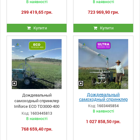
В наявності
В наявності
299 419,65 грн.
723 969,90 грн.
Купити
Купити
Дождевальный
Дождевальный
самоходный спринклер
самоходный спринклер
Irriforce Ultra TD3500-400
Код:
1603445854
Irriforce ECO TD3000-400
В наявності
Код:
1603445813
В наявності
1 027 858,50 грн.
768 659,40 грн.