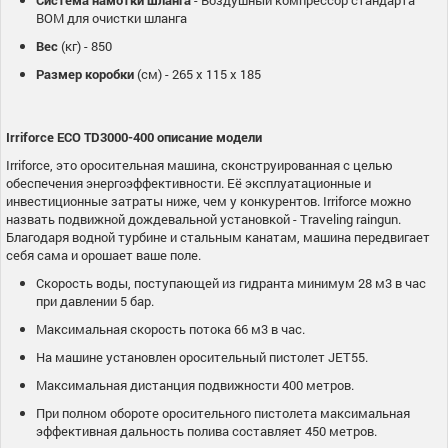
ВОМ для очистки шланга
Вес
(кг) - 850
Размер коробки
(см) - 265 х 115 х 185
Irriforce ECO TD3000-400 описание модели
Irriforce, это оросительная машина, сконструированная с целью
обеспечения энергоэффективности. Её эксплуатационные и
инвестиционные затраты ниже, чем у конкурентов. Irriforce можно
назвать подвижной дождевальной установкой - Traveling raingun.
Благодаря водной турбине и стальным канатам, машина передвигает
себя сама и орошает ваше поле.
Скорость воды, поступающей из гидранта минимум 28 м3 в час
при давлении 5 бар.
Максимальная скорость потока 66 м3 в час.
На машине установлен оросительный пистолет JET55.
Максимальная дистанция подвижности 400 метров.
При полном обороте оросительного пистолета максимальная
эффективная дальность полива составляет 450 метров.