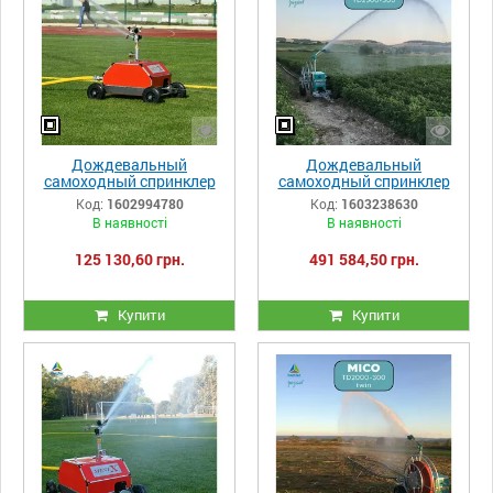
Дождевальный
Дождевальный
самоходный спринклер
самоходный спринклер
Irriforce Minix TD1250-120
Irriforce MICO X TD2500-
Код:
1602994780
Код:
1603238630
с прицепным барабаном
300
В наявності
В наявності
125 130,60 грн.
491 584,50 грн.
Купити
Купити