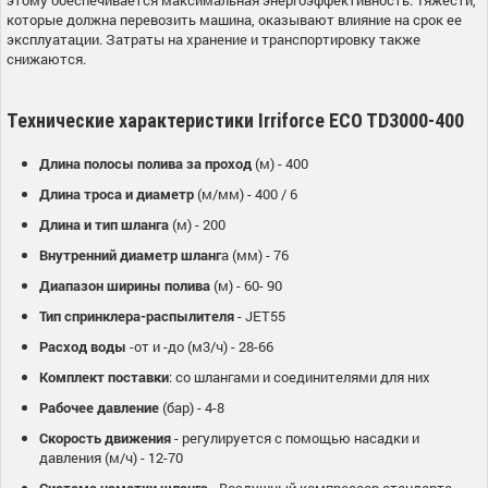
которые должна перевозить машина, оказывают влияние на срок ее
эксплуатации. Затраты на хранение и транспортировку также
снижаются.
Технические характеристики Irriforce ECO TD3000-400
Длина полосы полива за проход
(м) - 400
Длина троса и диаметр
(м/мм) - 400 / 6
Длина и тип шланга
(м) - 200
Внутренний диаметр шланг
а (мм) - 76
Диапазон ширины полива
(м) - 60- 90
Тип спринклера-распылителя
- JET55
Расход воды
-от и -до (м3/ч) - 28-66
Комплект поставки
: со шлангами и соединителями для них
Рабочее давление
(бар) - 4-8
Скорость движения
- регулируется с помощью насадки и
давления (м/ч) - 12-70
Система намотки шланга
- Воздушный компрессор стандарта