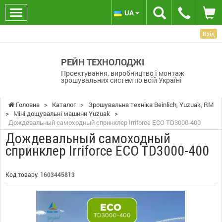
UA
Вхід
РЕЙН ТЕХНОЛОДЖІ
Проектування, виробництво і монтаж
зрошувальних систем по всій Україні
Головна
>
Каталог
>
Зрошувальна техніка Beinlich, Yuzuak, RM
>
Міні дощувальні машини Yuzuak
>
Дождевальный самоходный спринклер Irriforce ECO TD3000-400
Дождевальный самоходный
спринклер Irriforce ECO TD3000-400
Код товару:
1603445813