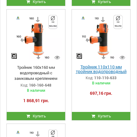
Купить
Купить
Тройник 110х110 мм
Тройник 160х160 мм
тройник водопроводный
водопроводный с
с замковым креплением
Код:
110-110-633
замковым креплением
В наличии
Код:
160-160-648
В наличии
697,16 грн.
1 868,91 грн.
Купить
Купить