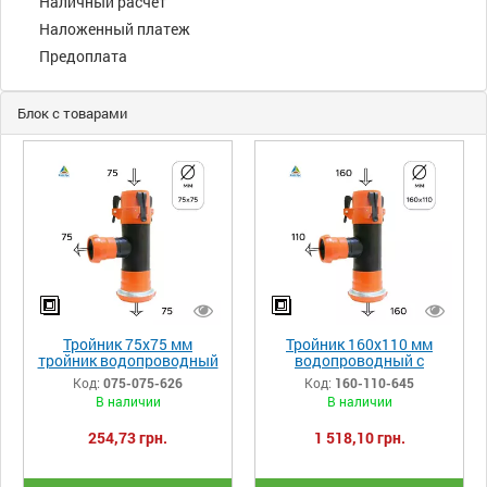
Наличный расчёт
Наложенный платеж
Предоплата
Блок с товарами
Тройник 75х75 мм
Тройник 160х110 мм
тройник водопроводный
водопроводный с
с замковым креплением
замковым креплением
Код:
075-075-626
Код:
160-110-645
В наличии
В наличии
254,73 грн.
1 518,10 грн.