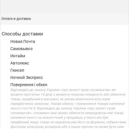
Оплата и доставка
Способы доставки
Новая Почта
Самовывоз
Интайм
Автолюкс
Гюнсел
Ночной Экспресс
Повернення і обмін
Відповідно до закону України «про захист прав споживачів» ви
можете протягом 14 днів з моменту покупки повернути або обміняти
товар, придбаний в магазині, за умови виконання всіх норм
передбачених законом. Умови обміну / повернення товару належної
якості стаття 9. Відповідно до закону України «про захист прав
споживачів»: споживач має право обміняти непродовольчий товар
належної якості на аналогічний у продавця, у якого він був
придбаний, якщо товар не задовольнив його за формою, габаритами,
фасоном, кольором, розміром або з інших причин не може бути ним