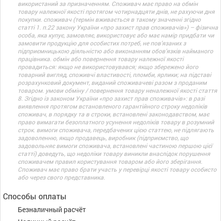
використаний за призначенням. Споживач має право на обмін
товару належної якості протягом чотирнадцяти днів, не рахуючи дня
покупки. споживач (термін вживається в такому значенні згідно
статті 1. п.22 закону України «про захист прав споживачів») – фізична
особа, яка купує, замовляє, використовує або має намір придбати чи
замовити продукцію для особистих потреб, не пов’язаних з
підприємницькою діяльністю або виконанням обов’язків найманого
працівника. обмін або повернення товару належної якості
провадиться: якщо не використовувався; якщо збережено його
товарний вигляд, споживчі властивості, пломби, ярлики; на підставі
розрахунковий документ, виданий споживачеві разом з проданим
товаром. умови обміну / повернення товару неналежної якості стаття
8. Згідно із законом України «про захист прав споживачів»: в разі
виявлення протягом встановленого гарантійного строку недоліків
споживач, в порядку та в строки, встановлені законодавством, має
право вимагати безоплатного усунення недоліків товару в розумний
строк. вимоги споживача, передбачених цією статтею, не підлягають
задоволенню, якщо продавець, виробник (підприємство, що
задовольняє вимоги споживача, встановлені частиною першою цієї
статті) доведуть, що недоліки товару виникли внаслідок порушення
споживачем правил користування товаром або його зберігання.
Споживач має право брати участь у перевірці якості товару особисто
або через свого представника.
Способы оплаты
Безналичный расчёт