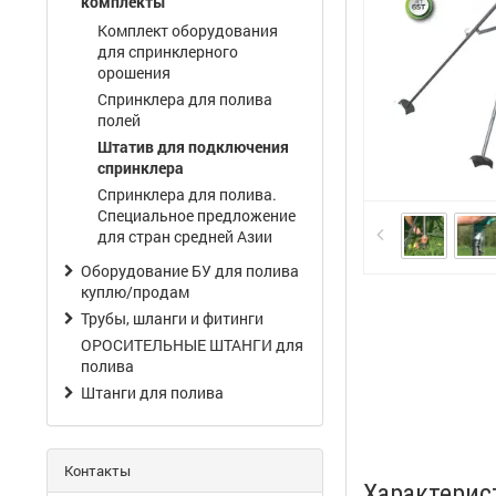
комплекты
Комплект оборудования
для спринклерного
орошения
Спринклера для полива
полей
Штатив для подключения
спринклера
Спринклера для полива.
Специальное предложение
для стран средней Азии
Оборудование БУ для полива
куплю/продам
Трубы, шланги и фитинги
ОРОСИТЕЛЬНЫЕ ШТАНГИ для
полива
Штанги для полива
Контакты
Характерис