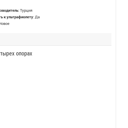
изводитель
:
Турция
ть к ультрафиолету
:
Да
Новое
етырех опорах