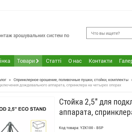
монтаж зрошувальних систем по
інка
Товари
Статті
О нас
Контакти
Гале
алог
>
Спринклерное орошение, поливочные пушки, стойки, комплекты
одключения дождевального аппарата, спринклера на четырех опорах
Стойка 2,5" для под
аппарата, спринклер
Код товара:
YZK100 - BSP