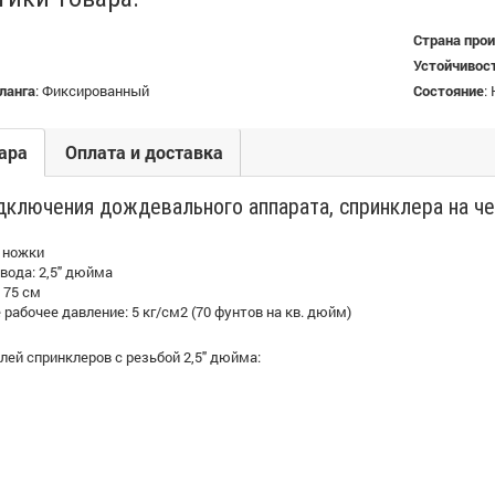
Страна про
Устойчивос
ланга
:
Фиксированный
Состояние
:
ара
Оплата и доставка
дключения дождевального аппарата, спринклера на ч
 ножки
вода: 2,5" дюйма
 75 см
рабочее давление: 5 кг/см2 (70 фунтов на кв. дюйм)
ей спринклеров с резьбой 2,5" дюйма: