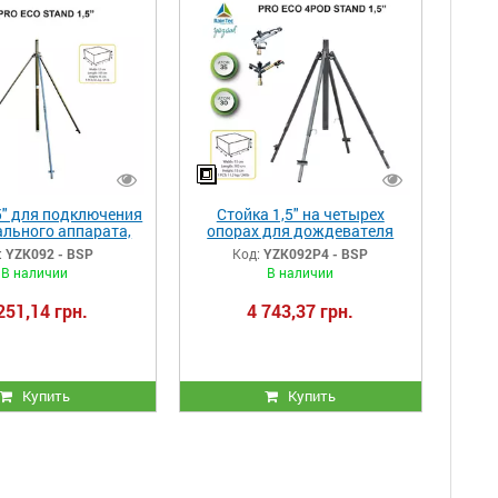
5" для подключения
Стойка 1,5" на четырех
льного аппарата,
опорах для дождевателя
ра на трёх опорах
(спринклера)
:
YZK092 - BSP
Код:
YZK092P4 - BSP
В наличии
В наличии
251,14 грн.
4 743,37 грн.
Купить
Купить