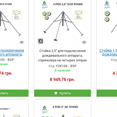
я подключения
Стойка 1,
Стойка 2,5" для подключения
го аппарата,
дождева
дождевального аппарата,
 на четырех
спринкле
102 - BSP
Код
спринклера на четырех опорах
рах
личии
Код:
YZK100 - BSP
В наличии
74 грн.
4 
8 949,76 грн.
упить
Купить