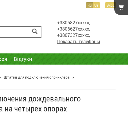
Ru
Ua
Вход
+3806827xxxxx,
+3806627xxxxx,
+3807327xxxxx,
Показать телефоны
рея
Відгуки
>
Штатив для подключения спринклера
>
ключения дождевального
а на четырех опорах