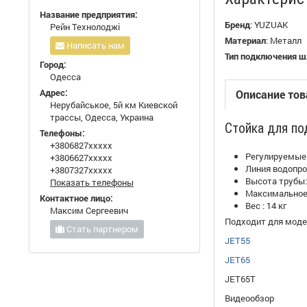
Название предприятия:
Бренд
:
YUZUAK
Рейн Технолоджі
Материал
:
Металл
Написать нам
Тип подключения ш
Город:
Одесса
Адрес:
Описание тов
Нерубайськое, 5й км Киевской
трассы, Одесса, Украина
Стойка для по
Телефоны:
+3806827xxxxx
Регулируемые
+3806627xxxxx
Линия водопро
+3807327xxxxx
Высота трубы:
Показать телефоны
Максимальное 
Контактное лицо:
Вес : 14 кг
Максим Сергеевич
Подходит для модел
Стать партнером
JET55
JET65
JET65T
Видеообзор