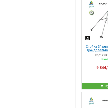
Стойка 3" дл
дождевально
спринклера
Код:
YZK
опо
В на
9 844,
К