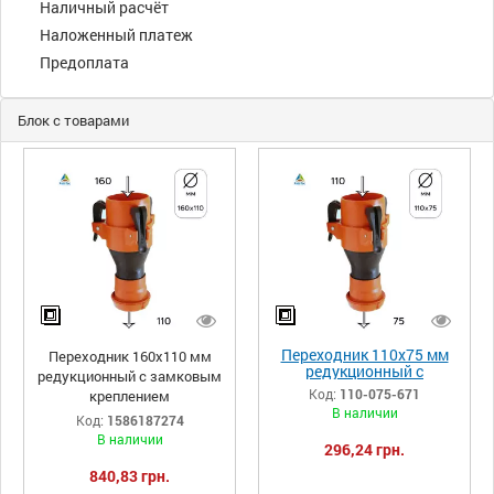
Наличный расчёт
Наложенный платеж
Предоплата
Блок с товарами
Переходник 110х75 мм
Переходник 160х110 мм
редукционный с
редукционный с замковым
замковым креплением
Код:
110-075-671
креплением
В наличии
Код:
1586187274
В наличии
296,24 грн.
840,83 грн.