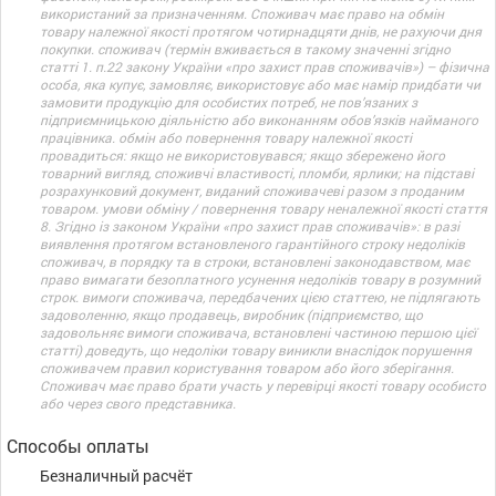
використаний за призначенням. Споживач має право на обмін
товару належної якості протягом чотирнадцяти днів, не рахуючи дня
покупки. споживач (термін вживається в такому значенні згідно
статті 1. п.22 закону України «про захист прав споживачів») – фізична
особа, яка купує, замовляє, використовує або має намір придбати чи
замовити продукцію для особистих потреб, не пов’язаних з
підприємницькою діяльністю або виконанням обов’язків найманого
працівника. обмін або повернення товару належної якості
провадиться: якщо не використовувався; якщо збережено його
товарний вигляд, споживчі властивості, пломби, ярлики; на підставі
розрахунковий документ, виданий споживачеві разом з проданим
товаром. умови обміну / повернення товару неналежної якості стаття
8. Згідно із законом України «про захист прав споживачів»: в разі
виявлення протягом встановленого гарантійного строку недоліків
споживач, в порядку та в строки, встановлені законодавством, має
право вимагати безоплатного усунення недоліків товару в розумний
строк. вимоги споживача, передбачених цією статтею, не підлягають
задоволенню, якщо продавець, виробник (підприємство, що
задовольняє вимоги споживача, встановлені частиною першою цієї
статті) доведуть, що недоліки товару виникли внаслідок порушення
споживачем правил користування товаром або його зберігання.
Споживач має право брати участь у перевірці якості товару особисто
або через свого представника.
Способы оплаты
Безналичный расчёт