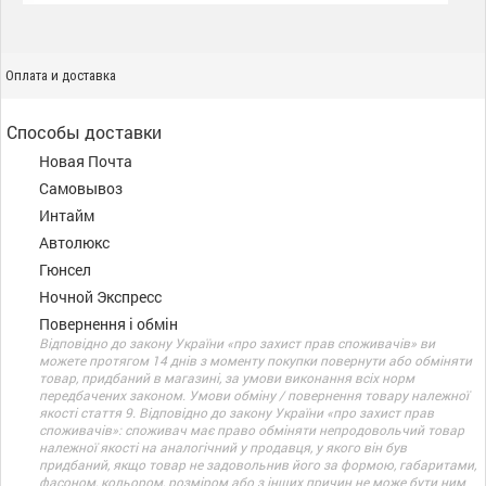
Оплата и доставка
Способы доставки
Новая Почта
Самовывоз
Интайм
Автолюкс
Гюнсел
Ночной Экспресс
Повернення і обмін
Відповідно до закону України «про захист прав споживачів» ви
можете протягом 14 днів з моменту покупки повернути або обміняти
товар, придбаний в магазині, за умови виконання всіх норм
передбачених законом. Умови обміну / повернення товару належної
якості стаття 9. Відповідно до закону України «про захист прав
споживачів»: споживач має право обміняти непродовольчий товар
належної якості на аналогічний у продавця, у якого він був
придбаний, якщо товар не задовольнив його за формою, габаритами,
фасоном, кольором, розміром або з інших причин не може бути ним