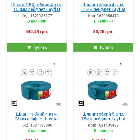
Шланг ПВХ гибкий 4 атм,
Шланг гибкий 4 атм,
153мм лейфлет Layflat
51мм лейфлет Layflat
MERCURIO M
Heliflex Monoflat
Код:
1621186177
Код:
1620956473
В наличии
В наличии
542,49 грн.
83,26 грн.
Купить
Купить
Шланг гибкий 4 атм,
Шланг гибкий 5 атм,
78мм лейфлет Layflat
78мм лейфлет Layflat
Heliflex Monoflat
Heliflex Monoflat
Код:
1621135306
Код:
1621135487
В наличии
В наличии