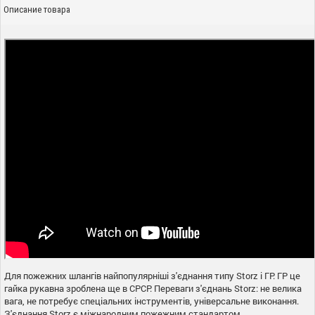
Описание товара
Для пожежних шлангів найпопулярніші з'єднання типу Storz і ГР. ГР це
гайка рукавна зроблена ще в СРСР. Переваги з'єднань Storz: не велика
вага, не потребує спеціальних інструментів, універсальне виконання.
З'єднання Storz є міжнародним пожежним стандартом.