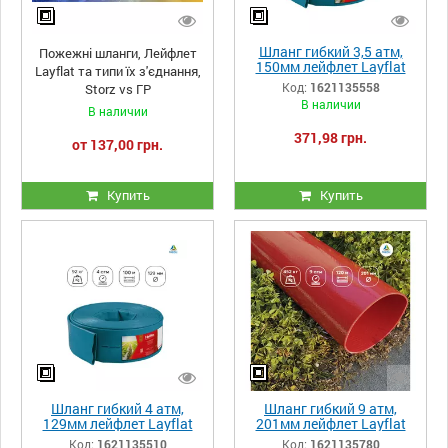
Шланг гибкий 3,5 атм,
Пожежні шланги, Лейфлет
150мм лейфлет Layflat
Layflat та типи їх з'єднання,
Heliflex Monoflat
Код:
1621135558
Storz vs ГР
В наличии
В наличии
371,98 грн.
от 137,00 грн.
Купить
Купить
Шланг гибкий 4 атм,
Шланг гибкий 9 атм,
129мм лейфлет Layflat
201мм лейфлет Layflat
Heliflex Monoflat
высоконапорный для
Код:
1621135510
Код:
1621135780