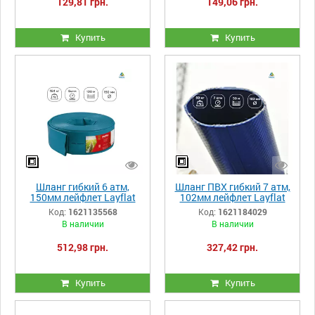
129,81 грн.
149,06 грн.
Купить
Купить
Шланг гибкий 6 атм,
Шланг ПВХ гибкий 7 атм,
150мм лейфлет Layflat
102мм лейфлет Layflat
Heliflex Monoflat
MERCURIO M
Код:
1621135568
Код:
1621184029
В наличии
В наличии
512,98 грн.
327,42 грн.
Купить
Купить