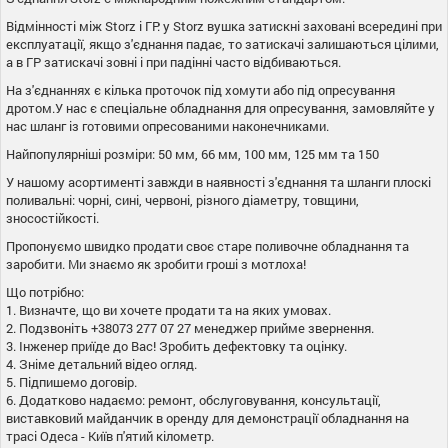
Відмінності між Storz і ГР: у Storz вушка затискні заховані всередині при
експлуатації, якщо з'єднання падає, то затискачі залишаються цілими,
а в ГР затискачі зовні і при падінні часто відбиваються.
На з'єднаннях є кілька проточок під хомути або під опресування
дротом.У нас є спеціальне обладнання для опресування, замовляйте у
нас шланг із готовими опресованими наконечниками.
Найпопулярніші розміри: 50 мм, 66 мм, 100 мм, 125 мм та 150
У нашому асортименті завжди в наявності з'єднання та шланги плоскі
поливальні: чорні, сині, червоні, різного діаметру, товщини,
зносостійкості.
Пропонуємо швидко продати своє старе поливочне обладнання та
заробити. Ми знаємо як зробити гроші з мотлоха!
Що потрібно:
1. Визначте, що ви хочете продати та на яких умовах.
2. Подзвоніть +38073 277 07 27 менеджер прийме звернення.
3. Інженер приїде до Вас! Зробить дефектовку та оцінку.
4. Зніме детальний відео огляд.
5. Підпишемо договір.
6. Додатково надаємо: ремонт, обслуговування, консультації,
виставковий майданчик в оренду для демонстрації обладнання на
трасі Одеса - Київ п'ятий кілометр.