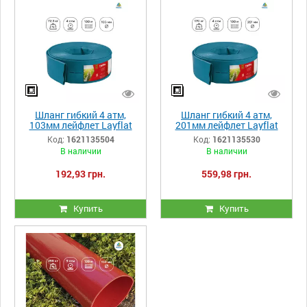
Шланг гибкий 4 атм,
Шланг гибкий 4 атм,
103мм лейфлет Layflat
201мм лейфлет Layflat
Heliflex Monoflat
Heliflex Monoflat
Код:
1621135504
Код:
1621135530
В наличии
В наличии
192,93 грн.
559,98 грн.
Купить
Купить