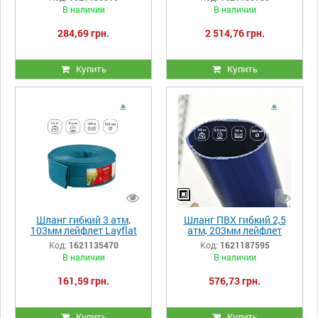
навоза и дождевальных
В наличии
В наличии
машин ManureFlow
284,69 грн.
2 514,76 грн.
Купить
Купить
Шланг гибкий 3 атм,
Шланг ПВХ гибкий 2,5
103мм лейфлет Layflat
атм, 203мм лейфлет
Heliflex Monoflat
Layflat MERCURIO M, 50м
Код:
1621135470
Код:
1621187595
бухта
В наличии
В наличии
161,59 грн.
576,73 грн.
Купить
Купить