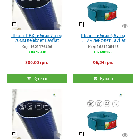
Шланг ПВХ гибкий 7 атм,
Шланг гибкий 6,5 атм,
76мм лейфлет Layflat
51мм лейфлет Layflat
MERCURIO M
Heliflex Monoflat
Код:
1621176696
Код:
1621135445
В наличии
В наличии
300,00 грн.
96,24 грн.
Купить
Купить