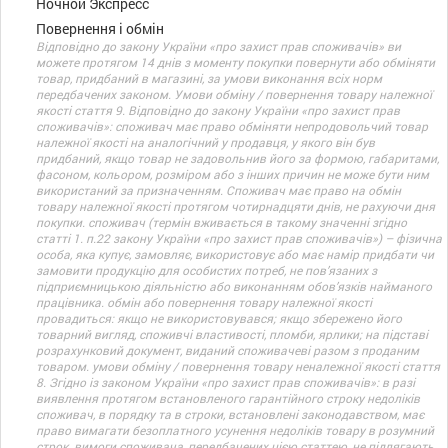
Ночной Экспресс
Повернення і обмін
Відповідно до закону України «про захист прав споживачів» ви
можете протягом 14 днів з моменту покупки повернути або обміняти
товар, придбаний в магазині, за умови виконання всіх норм
передбачених законом. Умови обміну / повернення товару належної
якості стаття 9. Відповідно до закону України «про захист прав
споживачів»: споживач має право обміняти непродовольчий товар
належної якості на аналогічний у продавця, у якого він був
придбаний, якщо товар не задовольнив його за формою, габаритами,
фасоном, кольором, розміром або з інших причин не може бути ним
використаний за призначенням. Споживач має право на обмін
товару належної якості протягом чотирнадцяти днів, не рахуючи дня
покупки. споживач (термін вживається в такому значенні згідно
статті 1. п.22 закону України «про захист прав споживачів») – фізична
особа, яка купує, замовляє, використовує або має намір придбати чи
замовити продукцію для особистих потреб, не пов’язаних з
підприємницькою діяльністю або виконанням обов’язків найманого
працівника. обмін або повернення товару належної якості
провадиться: якщо не використовувався; якщо збережено його
товарний вигляд, споживчі властивості, пломби, ярлики; на підставі
розрахунковий документ, виданий споживачеві разом з проданим
товаром. умови обміну / повернення товару неналежної якості стаття
8. Згідно із законом України «про захист прав споживачів»: в разі
виявлення протягом встановленого гарантійного строку недоліків
споживач, в порядку та в строки, встановлені законодавством, має
право вимагати безоплатного усунення недоліків товару в розумний
строк. вимоги споживача, передбачених цією статтею, не підлягають