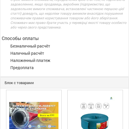
задоволенню, якщо продавець, виробник (підприємство, що
задовольняє вимоги споживача, встановлені частиною першою цієї
статті) доведуть, що недоліки товару виникли внаслідок порушення
споживачем правил користування товаром або його зберігання.
Споживач має право брати участь у перевірці якості товару особисто
або через свого представника.
Способы оплаты
Безналичный расчёт
Наличный расчёт
Наложенный платеж
Предоплата
Блок с товарами