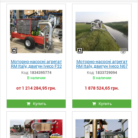
Моторно-насосні агрегат
Моторно-насосні агрегат
RM Italy, двигун Iveco F32
RM Italy, двигун Iveco N67
MNSX 01 і насоса Rovatti
TM4, насос Sider
Код:
1834395774
Код:
1833729094
F33 K100H/3 - 83 к.с.
Meccanica F3 AP 125-175
В наличии
В наличии
(61kWt)
B/3 - 254 к.с.
от 1 214 284,95 грн.
1 878 524,65 грн.
Купить
Купить