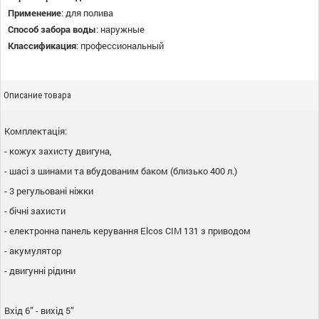
Применение
:
для полива
Способ забора воды
:
наружные
Классификация
:
профессиональный
Описание товара
Комплектація:
- кожух захисту двигуна,
- шасі з шинами та вбудованим баком (близько 400 л.)
- 3 регульовані ніжки
- бічні захисти
- електронна панель керування Elcos CIM 131 з приводом
- акумулятор
- двигунні рідини
Вхід 6” - вихід 5”