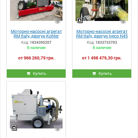
Моторно-насосні агрегат
Моторно-насосні агрегат
RM Italy, двигун Kohler
RM Italy, двигун Iveco N45
2504M 4 циліндра HP 46 і
MSTX, насос Caprari MEC
Код:
1834395207
Код:
1833733703
насоса Rovatti F43
Mg 100/2 HT - 126 к.с. (93
В наличии
В наличии
K100H/2
kWt)
от 966 260,79 грн.
от 1 498 479,30 грн.
Купить
Купить