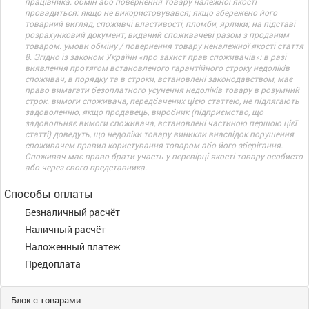
працівника. обмін або повернення товару належної якості
провадиться: якщо не використовувався; якщо збережено його
товарний вигляд, споживчі властивості, пломби, ярлики; на підставі
розрахунковий документ, виданий споживачеві разом з проданим
товаром. умови обміну / повернення товару неналежної якості стаття
8. Згідно із законом України «про захист прав споживачів»: в разі
виявлення протягом встановленого гарантійного строку недоліків
споживач, в порядку та в строки, встановлені законодавством, має
право вимагати безоплатного усунення недоліків товару в розумний
строк. вимоги споживача, передбачених цією статтею, не підлягають
задоволенню, якщо продавець, виробник (підприємство, що
задовольняє вимоги споживача, встановлені частиною першою цієї
статті) доведуть, що недоліки товару виникли внаслідок порушення
споживачем правил користування товаром або його зберігання.
Споживач має право брати участь у перевірці якості товару особисто
або через свого представника.
Способы оплаты
Безналичный расчёт
Наличный расчёт
Наложенный платеж
Предоплата
Блок с товарами