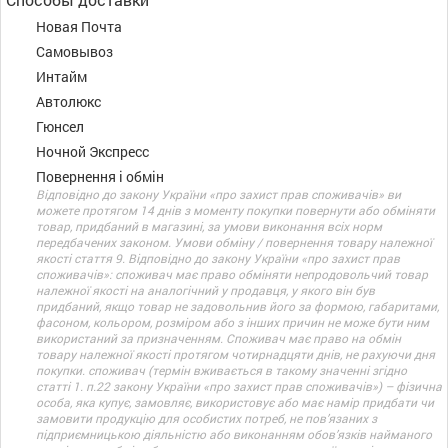
Новая Почта
Самовывоз
Интайм
Автолюкс
Гюнсел
Ночной Экспресс
Повернення і обмін
Відповідно до закону України «про захист прав споживачів» ви
можете протягом 14 днів з моменту покупки повернути або обміняти
товар, придбаний в магазині, за умови виконання всіх норм
передбачених законом. Умови обміну / повернення товару належної
якості стаття 9. Відповідно до закону України «про захист прав
споживачів»: споживач має право обміняти непродовольчий товар
належної якості на аналогічний у продавця, у якого він був
придбаний, якщо товар не задовольнив його за формою, габаритами,
фасоном, кольором, розміром або з інших причин не може бути ним
використаний за призначенням. Споживач має право на обмін
товару належної якості протягом чотирнадцяти днів, не рахуючи дня
покупки. споживач (термін вживається в такому значенні згідно
статті 1. п.22 закону України «про захист прав споживачів») – фізична
особа, яка купує, замовляє, використовує або має намір придбати чи
замовити продукцію для особистих потреб, не пов’язаних з
підприємницькою діяльністю або виконанням обов’язків найманого