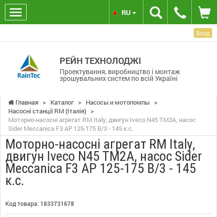
RU
Вход
РЕЙН ТЕХНОЛОДЖІ
Проектування, виробництво і монтаж
зрошувальних систем по всій Україні
Главная
>
Каталог
>
Насосы и мотопомпы
>
Насосні станції RM (Італія)
>
Моторно-насосні агрегат RM Italy, двигун Iveco N45 TM2A, насос
Sider Meccanica F3 AP 125-175 B/3 - 145 к.с.
Моторно-насосні агрегат RM Italy,
двигун Iveco N45 TM2A, насос Sider
Meccanica F3 AP 125-175 B/3 - 145
к.с.
Код товара:
1833731678