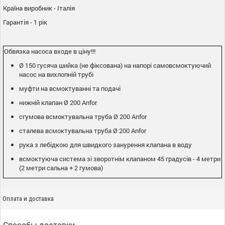
Країна виробник - Італія
Гарантія - 1 рік
Обвязка насоса входе в ціну!!!
Ø 150 гусяча шийка (не фіксована) на напорі самовсмоктуючий
насос на вихлопній трубі
муфти на всмоктуванні та подачі
нижній клапан Ø 200 Anfor
сгумова всмоктувальна труба Ø 200 Anfor
сталева всмоктувальна труба Ø 200 Anfor
рука з лебідкою для швидкого занурення клапана в воду
всмоктуюча система зі зворотнім клапаном 45 градусів - 4 метри
(2 метри сальна + 2 гумова)
Оплата и доставка
Способы доставки