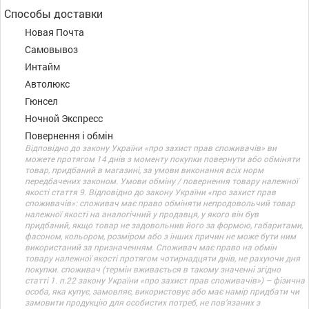
Способы доставки
Новая Почта
Самовывоз
Интайм
Автолюкс
Гюнсел
Ночной Экспресс
Повернення і обмін
Відповідно до закону України «про захист прав споживачів» ви
можете протягом 14 днів з моменту покупки повернути або обміняти
товар, придбаний в магазині, за умови виконання всіх норм
передбачених законом. Умови обміну / повернення товару належної
якості стаття 9. Відповідно до закону України «про захист прав
споживачів»: споживач має право обміняти непродовольчий товар
належної якості на аналогічний у продавця, у якого він був
придбаний, якщо товар не задовольнив його за формою, габаритами,
фасоном, кольором, розміром або з інших причин не може бути ним
використаний за призначенням. Споживач має право на обмін
товару належної якості протягом чотирнадцяти днів, не рахуючи дня
покупки. споживач (термін вживається в такому значенні згідно
статті 1. п.22 закону України «про захист прав споживачів») – фізична
особа, яка купує, замовляє, використовує або має намір придбати чи
замовити продукцію для особистих потреб, не пов’язаних з