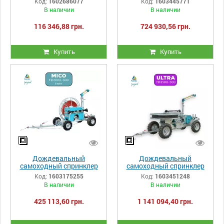
Код:
1602686077
Код:
1603445771
В наличии
В наличии
116 346,88 грн.
724 930,56 грн.
Купить
Купить
Дождевальный
Дождевальный
самоходный спринклер
самоходный спринклер
Irriforce MICO TD2000- 300
Irriforce Ultra TD3500-500
Код:
1603175255
Код:
1603451248
Twin
В наличии
В наличии
425 113,60 грн.
1 141 094,40 грн.