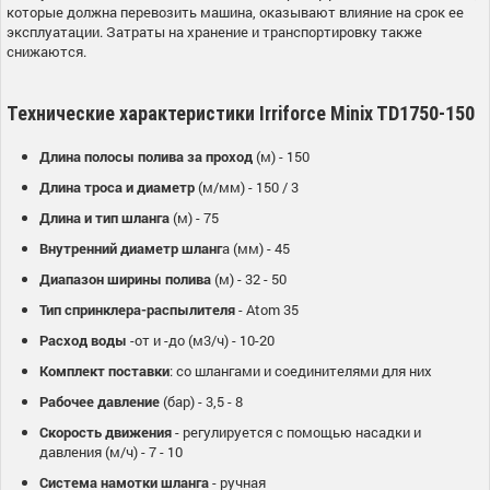
которые должна перевозить машина, оказывают влияние на срок ее
эксплуатации. Затраты на хранение и транспортировку также
снижаются.
Технические характеристики Irriforce Minix TD1750-150
Длина полосы полива за проход
(м) - 150
Длина троса и диаметр
(м/мм) - 150 / 3
Длина и тип шланга
(м) - 75
Внутренний диаметр шланг
а (мм) - 45
Диапазон ширины полива
(м) - 32 - 50
Тип спринклера-распылителя
- Atom 35
Расход воды
-от и -до (м3/ч) - 10-20
Комплект поставки
: со шлангами и соединителями для них
Рабочее давление
(бар) - 3,5 - 8
Скорость движения
- регулируется с помощью насадки и
давления (м/ч) - 7 - 10
Система намотки шланга
- ручная