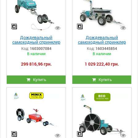
Дождевальный
Дождевальный
самоходный спринклер
самоходный спринклер
Irriforce Midi TD2500-200
Irriforce Ultra TD3500-400
Код:
1603007084
Код:
1603445854
В наличии
В наличии
299 816,96 грн.
1 029 222,40 грн.
Купить
Купить