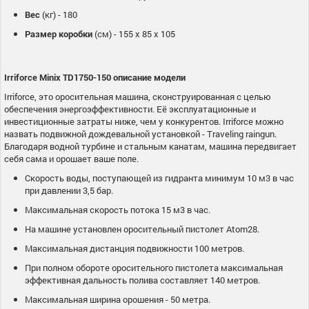
Вес
(кг) - 180
Размер коробки
(см) - 155 x 85 x 105
Irriforce Minix TD1750-150 описание модели
Irriforce, это оросительная машина, сконструированная с целью
обеспечения энергоэффективности. Её эксплуатационные и
инвестиционные затраты ниже, чем у конкурентов. Irriforce можно
назвать подвижной дождевальной установкой - Traveling raingun.
Благодаря водной турбине и стальным канатам, машина передвигает
себя сама и орошает ваше поле.
Скорость воды, поступающей из гидранта минимум 10 м3 в час
при давлении 3,5 бар.
Максимальная скорость потока 15 м3 в час.
На машине установлен оросительный пистолет Atom28.
Максимальная дистанция подвижности 100 метров.
При полном обороте оросительного пистолета максимальная
эффективная дальность полива составляет 140 метров.
Максимальная ширина орошения - 50 метра.