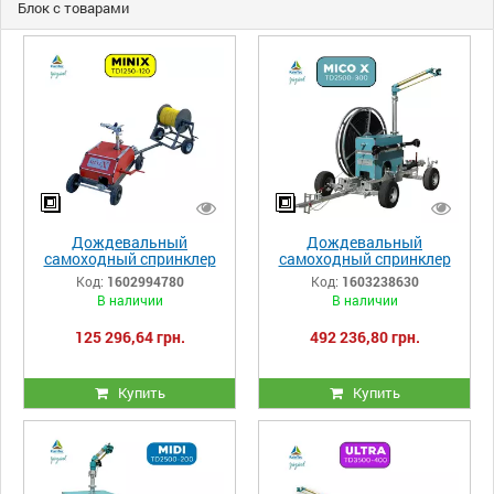
Блок с товарами
Дождевальный
Дождевальный
самоходный спринклер
самоходный спринклер
Irriforce Minix TD1250-120
Irriforce MICO X TD2500-
Код:
1602994780
Код:
1603238630
с прицепным барабаном
300
В наличии
В наличии
125 296,64 грн.
492 236,80 грн.
Купить
Купить