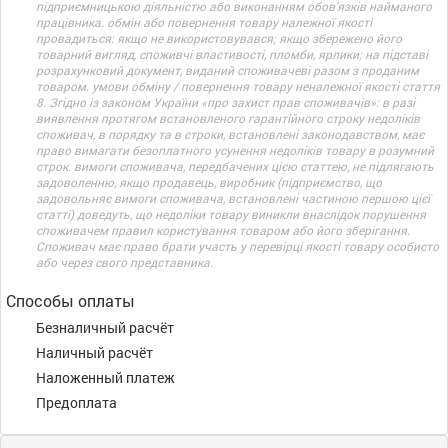
підприємницькою діяльністю або виконанням обов’язків найманого
працівника. обмін або повернення товару належної якості
провадиться: якщо не використовувався; якщо збережено його
товарний вигляд, споживчі властивості, пломби, ярлики; на підставі
розрахунковий документ, виданий споживачеві разом з проданим
товаром. умови обміну / повернення товару неналежної якості стаття
8. Згідно із законом України «про захист прав споживачів»: в разі
виявлення протягом встановленого гарантійного строку недоліків
споживач, в порядку та в строки, встановлені законодавством, має
право вимагати безоплатного усунення недоліків товару в розумний
строк. вимоги споживача, передбачених цією статтею, не підлягають
задоволенню, якщо продавець, виробник (підприємство, що
задовольняє вимоги споживача, встановлені частиною першою цієї
статті) доведуть, що недоліки товару виникли внаслідок порушення
споживачем правил користування товаром або його зберігання.
Споживач має право брати участь у перевірці якості товару особисто
або через свого представника.
Способы оплаты
Безналичный расчёт
Наличный расчёт
Наложенный платеж
Предоплата