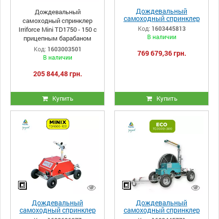
Дождевальный
Дождевальный
самоходный спринклер
самоходный спринклер
Irriforce ECO TD3000-400
Код:
1603445813
Irriforce Mini TD1750 - 150 с
В наличии
прицепным барабаном
Код:
1603003501
769 679,36 грн.
В наличии
205 844,48 грн.
Купить
Купить
Дождевальный
Дождевальный
самоходный спринклер
самоходный спринклер
Irriforce Minix TD1000-100
Irriforce ECO TD3000-300